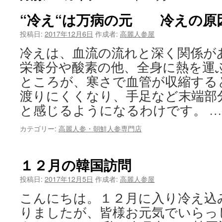
“冷え“は万病の元 冷えの原
ツ
投稿日:
2017年12月6日
作成者:
高麗人参屋
へ
冷えは、血流の流れと深く関係が
ス
栄養分や酸素の他、全身に熱を運
キ
ところが、寒さで血管が収縮する
ッ
渡りにくくなり、手足など末端部
と感じるようになるわけです。 
プ
カテゴリー:
高麗人参・朝鮮人参専門店
１２月の韓国訪問
投稿日:
2017年12月5日
作成者:
高麗人参屋
こんにちは。１２月に入り冷え込
りましたが、皆様お元気でいらっ