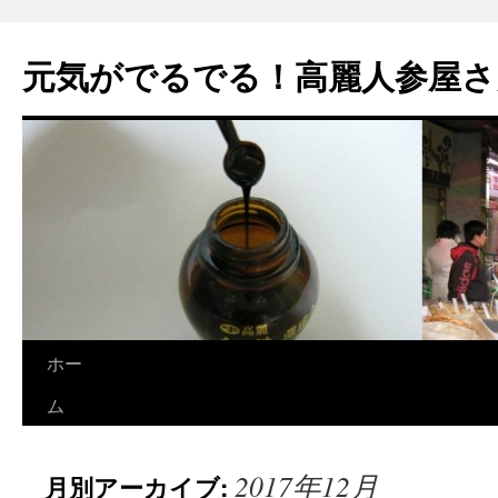
元気がでるでる！高麗人参屋さ
ホー
コ
ム
ン
テ
2017年12月
月別アーカイブ:
ン